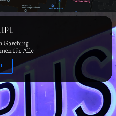
IPE
m Garching
nen für Alle
l