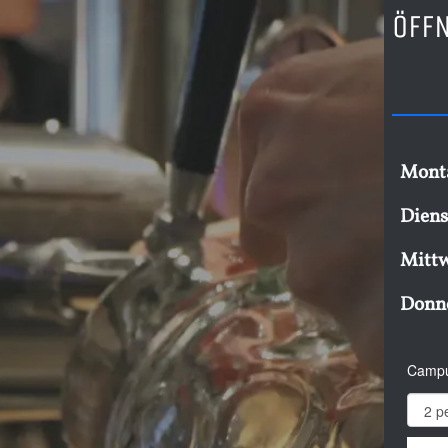
ÖFF
Mont
Diens
Mitt
Donn