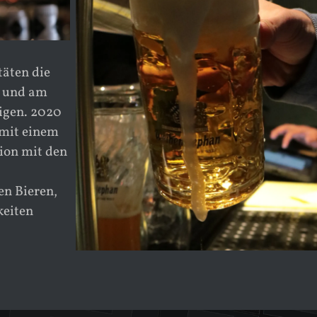
täten die
t und am
igen. 2020
 mit einem
tion mit den
en Bieren,
keiten